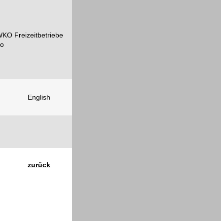
English
zurück