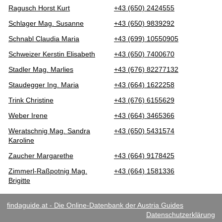
Ragusch Horst Kurt
+43 (650) 2424555
Schlager Mag. Susanne
+43 (650) 9839292
Schnabl Claudia Maria
+43 (699) 10550905
Schweizer Kerstin Elisabeth
+43 (650) 7400670
Stadler Mag. Marlies
+43 (676) 82277132
Staudegger Ing. Maria
+43 (664) 1622258
Trink Christine
+43 (676) 6155629
Weber Irene
+43 (664) 3465366
Weratschnig Mag. Sandra
+43 (650) 5431574
Karoline
Zaucher Margarethe
+43 (664) 9178425
Zimmerl-Raßpotnig Mag.
+43 (664) 1581336
Brigitte
findaguide.at - Die Online-Datenbank der Austria Guides
Datenschutzerklärung