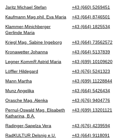
Jaritz Michael Stefan
+43 (660) 5269451
Kaufmann Mag.phil. Eva Maria
+43 (664) 8746501
Klammer-Minichberger
+43 (664) 1825534
Gerlinde Maria
Kriegl Mag. Sabine Ingeborg
+43 (664) 73562572
Kronawetter Johanna
+43 (664) 5137839
Legner KommR Astrid Maria
+43 (699) 10109620
Löffler Hildegard
+43 (676) 5241323
Mann Martha
+43 (699) 11228844
Munz Angelika
+43 (664) 5426434
Orasche Mag. Alenka
+43 (676) 9404776
Pernul-Oswald Mag. Elisabeth
+43 (699) 13201121
Katharina, B.A.
Radinger-Sapelza Vera
+43 (676) 4239594
RadKULTUR Delsnig e.U.
+43 (664) 9118091