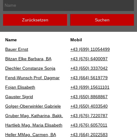
Name
Mobil
Bauer Ernst
+43 (699) 11054499
Bitzan Elke Barbara, BA
+43 (676) 6400097
Diechler Constanze Sonja
+43 (650) 3337042
Fend-Wunsch Prof. Dagmar
+43 (664) 5619779
Fojan Elisabeth
+43 (699) 15611101
Gauster Sigrid
+43 (650) 8868867
Golger-Oberwinkler Gabriele
+43 (650) 4033540
Gruber Mag. Katharina, Bakk.
+43 (676) 7220787
Hartlieb Mag. Maria Elisabeth
+43 (676) 6057011
Heller MMag. Carmen, BA
+43 (664) 2022583