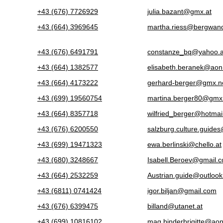
+43 (676) 7726929
julia.bazant@gmx.at
+43 (664) 3969645
martha.riess@bergwand
+43 (676) 6491791
constanze_bq@yahoo.a
+43 (664) 1382577
elisabeth.beranek@aon
+43 (664) 4173222
gerhard-berger@gmx.n
+43 (699) 19560754
martina.berger80@gmx
+43 (664) 8357718
wilfried_berger@hotmai
+43 (676) 6200550
salzburg.culture.guide
+43 (699) 19471323
ewa.berlinski@chello.at
+43 (680) 3248667
Isabell.Beroev@gmail.
+43 (664) 2532259
Austrian.guide@outlook
+43 (6811) 0741424
igor.biljan@gmail.com
+43 (676) 6399475
billand@utanet.at
+43 (699) 10816102
mag.binderbrigitte@aon