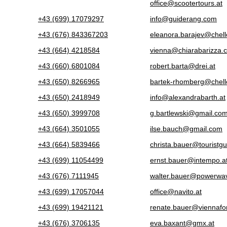
office@scootertours.at
+43 (699) 17079297
info@guiderang.com
+43 (676) 843367203
eleanora.barajev@chell
+43 (664) 4218584
vienna@chiarabarizza.
+43 (660) 6801084
robert.barta@drei.at
+43 (650) 8266965
bartek-rhomberg@chell
+43 (650) 2418949
info@alexandrabarth.at
+43 (650) 3999708
g.bartlewski@gmail.co
+43 (664) 3501055
ilse.bauch@gmail.com
+43 (664) 5839466
christa.bauer@touristgu
+43 (699) 11054499
ernst.bauer@intempo.a
+43 (676) 7111945
walter.bauer@powerwav
+43 (699) 17057044
office@navito.at
+43 (699) 19421121
renate.bauer@viennafo
+43 (676) 3706135
eva.baxant@gmx.at