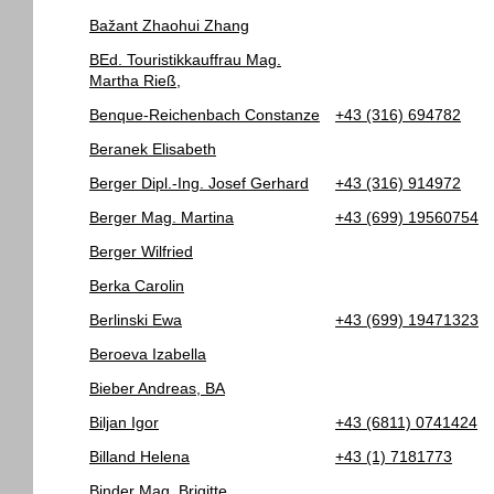
Bažant Zhaohui Zhang
BEd. Touristikkauffrau Mag.
Martha Rieß,
Benque-Reichenbach Constanze
+43 (316) 694782
Beranek Elisabeth
Berger Dipl.-Ing. Josef Gerhard
+43 (316) 914972
Berger Mag. Martina
+43 (699) 19560754
Berger Wilfried
Berka Carolin
Berlinski Ewa
+43 (699) 19471323
Beroeva Izabella
Bieber Andreas, BA
Biljan Igor
+43 (6811) 0741424
Billand Helena
+43 (1) 7181773
Binder Mag. Brigitte