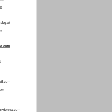
om
@sbg.at
om
ia.com
t
il.com
com
invienna.com