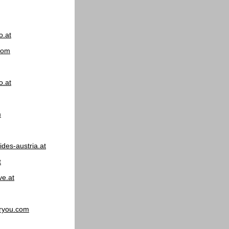
o.at
com
o.at
m
ides-austria.at
t
e.at
ryou.com