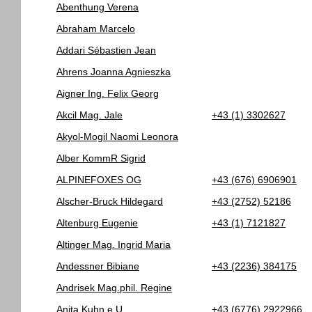
Abenthung Verena
Abraham Marcelo
Addari Sébastien Jean
Ahrens Joanna Agnieszka
Aigner Ing. Felix Georg
Akcil Mag. Jale
+43 (1) 3302627
Akyol-Mogil Naomi Leonora
Alber KommR Sigrid
ALPINEFOXES OG
+43 (676) 6906901
Alscher-Bruck Hildegard
+43 (2752) 52186
Altenburg Eugenie
+43 (1) 7121827
Altinger Mag. Ingrid Maria
Andessner Bibiane
+43 (2236) 384175
Andrisek Mag.phil. Regine
Anita Kuhn e.U.
+43 (6776) 2922966