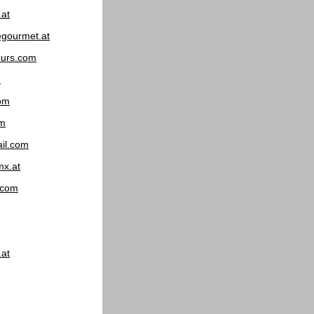
at
egourmet.at
urs.com
m
com
om
il.com
mx.at
.com
.at