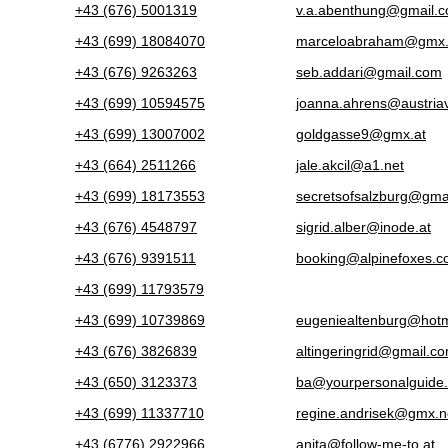
+43 (676) 5001319
v.a.abenthung@gmail.
+43 (699) 18084070
marceloabraham@gmx.
+43 (676) 9263263
seb.addari@gmail.com
+43 (699) 10594575
joanna.ahrens@austriavi
+43 (699) 13007002
goldgasse9@gmx.at
+43 (664) 2511266
jale.akcil@a1.net
+43 (699) 18173553
secretsofsalzburg@gma
+43 (676) 4548797
sigrid.alber@inode.at
+43 (676) 9391511
booking@alpinefoxes.
+43 (699) 11793579
+43 (699) 10739869
eugeniealtenburg@hotm
+43 (676) 3826839
altingeringrid@gmail.c
+43 (650) 3123373
ba@yourpersonalguide.
+43 (699) 11337710
regine.andrisek@gmx.n
+43 (6776) 2922966
anita@follow-me-to.at