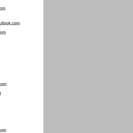
com
utlook.com
com
com
t
com