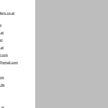
ern.co.at
t
.at
et
.at
l.com
s@gmail.com
com
.de
.at