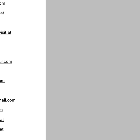
com
at
sit.at
il.com
com
ail.com
om
at
et