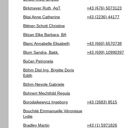
Birkmayer Ruth, AgT
+43 (676) 5073123
Bitai Anne Catherine
+43 (2236) 44177
Bittner-Schott Christine
Bitzan Elke Barbara, BA
Blanc Annabelle Elisabeth
+43 (660) 6570738
Blum Sandra, Bakk.
+43 (699) 10990397
Bočan Petronela
Böhm Dipl.Ing. Brigitte Doris
Edith
Böhm-Nevole Gabriele
Bohnert Mechthild Regula
Borodajkewycz Ingeborg
+43 (2683) 8515
Bouchité Emmanuelle Véronique
Lydie
Bradley Martin
+43 (1) 5971826