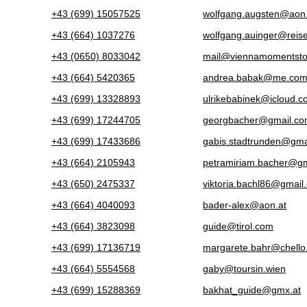
+43 (699) 15057525
wolfgang.augsten@aon.
+43 (664) 1037276
wolfgang.auinger@reis
+43 (0650) 8033042
mail@viennamomentsto
+43 (664) 5420365
andrea.babak@me.co
+43 (699) 13328893
ulrikebabinek@icloud.
+43 (699) 17244705
georgbacher@gmail.c
+43 (699) 17433686
gabis.stadtrunden@gma
+43 (664) 2105943
petramiriam.bacher@g
+43 (650) 2475337
viktoria.bachl86@gmail
+43 (664) 4040093
bader-alex@aon.at
+43 (664) 3823098
guide@tirol.com
+43 (699) 17136719
margarete.bahr@chello
+43 (664) 5554568
gaby@toursin.wien
+43 (699) 15288369
bakhat_guide@gmx.at