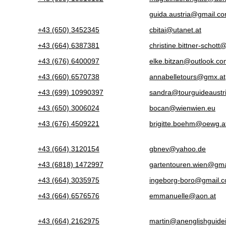
guida.austria@gmail.c
+43 (650) 3452345
cbitai@utanet.at
+43 (664) 6387381
christine.bittner-schott
+43 (676) 6400097
elke.bitzan@outlook.c
+43 (660) 6570738
annabelletours@gmx.at
+43 (699) 10990397
sandra@tourguideaustr
+43 (650) 3006024
bocan@wienwien.eu
+43 (676) 4509221
brigitte.boehm@oewg.a
+43 (664) 3120154
gbnev@yahoo.de
+43 (6818) 1472997
gartentouren.wien@gma
+43 (664) 3035975
ingeborg-boro@gmail.
+43 (664) 6576576
emmanuelle@aon.at
+43 (664) 2162975
martin@anenglishguide