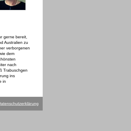
r gerne bereit,
nd Australien zu
eher verborgenen
owie dem
schönsten
iter nach
oß Trabuschgen
rung ins
e in
atenschutzerklärung