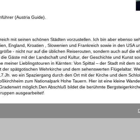
nführer (Austria Guide).
eich mit seinen schönen Städten vorzustellen. Ich bin aber ebenso seh
alien, England, Kroatien , Slowenien und Frankreich sowie in den USA u
öße - nicht nur auf die üblichen Reiserouten, sondern auch auf die 
he die Gäste mit der Landschaft und Kultur, der Geschichte und Kunst s
 meiner Lieblingstouren in Kärnten: Von Spittal – der Stadt mit dem 
it der spätgotischen Wehrkirche und dem sehenswerten Flügelaltar. We
7.Jh. wo ein Spaziergang durch den Ort mit der Kirche und dem Schl
roßkirchheim zum Nationalpark Hohe Tauern. Hier ist eine kleine Wande
Gradenwirt möglich.Den Abschluß bildet die berühmte Bergsteigerkirch
 Gruppen ausgearbeitet!
D