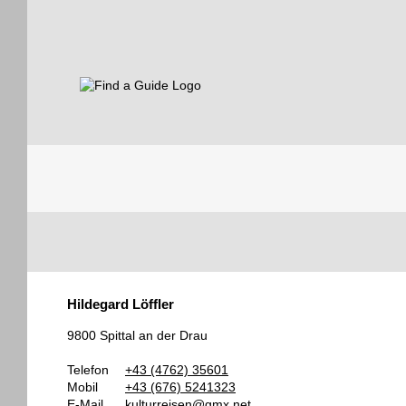
Find a Guide
Tourist
Hildegard Löffler
Guides
9800 Spittal an der Drau
Telefon
+43 (4762) 35601
Mobil
+43 (676) 5241323
E-Mail
kulturreisen@gmx.net