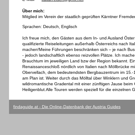
Über mich:
Mitglied im Verein der staatlich geprüften Kärntner Fremde
Sprachen: Deutsch, Englisch
Ich freue mich, den Gästen aus dem In- und Ausland Österr
qualifizierte Reiseleitungen außerhalb Österreichs nach It
machen!Meine Führungen beschränken sich – je nach Busgr
- jedoch landschaftlich ebenso reizvollen Plätze. Ich mac
Brauchtum im jeweiligen Land bzw der Region bekannt. Eine
Renaissanceschloß nördlich von Italien nach Möllbrücke m
Obervellach, dem bedeutendsten Bergbauzentrum im 15.-1
am Plan ist. Weiter durch das Mölltal über Winklern und G
wildromantische Gradental mit einer zünftigen Jause beim 
Heiligenblut.Alle Touren werden speziell für die einzelnen
findaguide.at - Die Online-Datenbank der Austria Guides