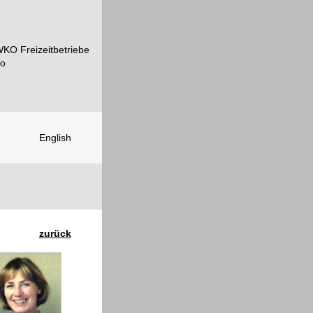
English
zurück