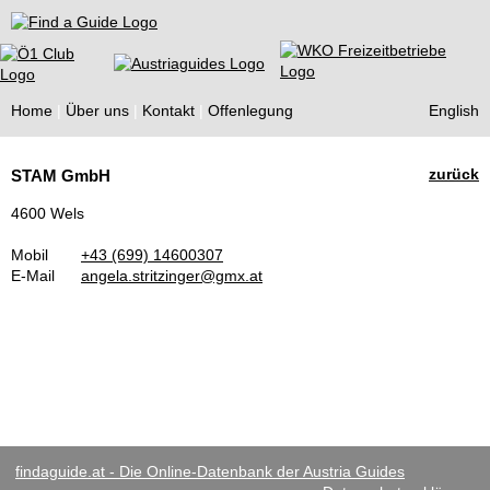
Find a Guide
Home
Über uns
Kontakt
Offenlegung
English
Tourist
zurück
STAM GmbH
Guides
4600 Wels
Mobil
+43 (699) 14600307
E-Mail
angela.stritzinger@gmx.at
findaguide.at - Die Online-Datenbank der Austria Guides