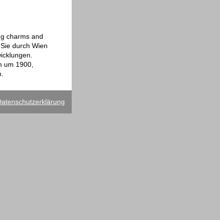
ing charms and
h Sie durch Wien
icklungen.
en um 1900,
m.
atenschutzerklärung