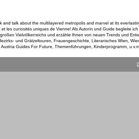
 and talk about the multilayered metropolis and marvel at its everlast
et les curiosités uniques de Vienne! Als Autorin und Guide begleite ic
 großen Vielvölkerreichs und erzähle Ihnen von neuen Trends und Entw
 Bezirks- und Grätzeltouren, Frauengeschichte, Literarisches Wien, Wi
n Austria Guides For Future, Themenführungen, Kinderprogramm, u.v.
D