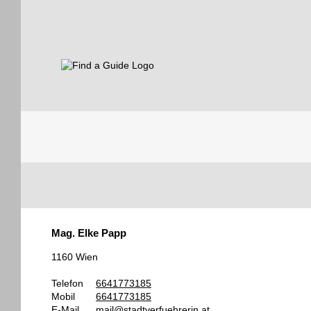
Find a Guide
Tourist
Mag. Elke Papp
Guides
1160 Wien
Telefon
6641773185
Mobil
6641773185
E-Mail
mail@stadtverfuehrerin.at