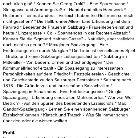
noch alles gibt! * Kennen Sie Georg Trakl? - Eine Spurensuche *
Steingasse und Arenbergstraße - Handel und altes Handwerk *
Hellbrunn – einmal anders - Vielleicht haben Sie Hellbrunn so noch
nicht gesehen? * Die Hellbrunner Allee - Eine Erkundung mit dem
Fahrrad * Bedeutende Frauen in Salzburg - Frauenleben einst und
heute * Linzergasse + Co. - Spannendes in der Rechten Altstadt *
Kennen Sie die Sigmund Haffner-Gasse? - Natürlich, aber vielleicht
doch nicht so genau? * Maxglaner Spaziergang - Eine
Entdeckungsreise durch Maxglan * Die Liebe ist ein seltsames Spiel
- Große und kleine Salzburger Liebesgeschichten * Salzburg im
Mittelalter - Von Badern, Dirnen und Schandgeigen * Der
Kommunalfriedhof erzählt - Ein Spaziergang zu interessanten
Persönlichkeiten auf dem Friedhof * Festspielereien - Geschichte
und Geschichterln zu den Salzburger Festspielen * Salzburg nach
1816 - Die Gründerzeit und ihre schönen Salzachvillen *
Spaziergang in Schallmoos - Eine Entdeckungsreise * Gnigler
Spaziergang - Erkundung eines alten Mühlendorfes * Wer war Wolf
Dietrich? - Auf den Spuren des bedeutenden Erzbischofs * Max
Gandolf-Spaziergang - Lernen Sie einen spannenden Salzburger
Erzbischof kennen * Klatsch und Tratsch - Was Sie immer schon
über den oder die wissen wollten
Profil: