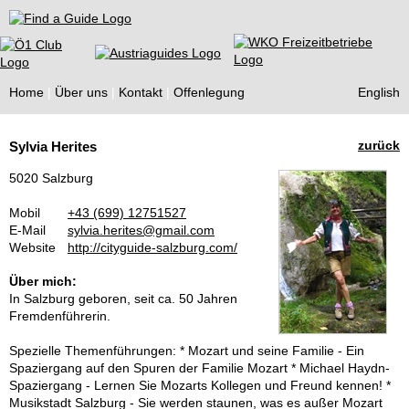
Find a Guide
Home
Über uns
Kontakt
Offenlegung
English
Tourist
zurück
Sylvia Herites
Guides
5020 Salzburg
Mobil
+43 (699) 12751527
E-Mail
sylvia.herites@gmail.com
Website
http://cityguide-salzburg.com/
Über mich:
In Salzburg geboren, seit ca. 50 Jahren
Fremdenführerin.
Spezielle Themenführungen: * Mozart und seine Familie - Ein
Spaziergang auf den Spuren der Familie Mozart * Michael Haydn-
Spaziergang - Lernen Sie Mozarts Kollegen und Freund kennen! *
Musikstadt Salzburg - Sie werden staunen, was es außer Mozart