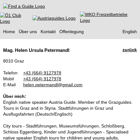
Find a Guide
Home
Über uns
Kontakt
Offenlegung
English
Tourist
zurück
Mag. Helen Ursula Petermandl
Guides
8010 Graz
Telefon
+43 (664) 9127978
Mobil
+43 (664) 9127978
E-Mail
helen.petermandl@gmail.com
Über mich:
English native speaker Austria Guide. Member of the Grazguides.
Tours in Graz and in Styria. Stadtführungen in Graz und
Ausflugsfahrten (Deutsch/Englisch)
City tours - Stadtführungen, Museumsführungen, Schloßberg,
Schloss Eggenberg, Kinder und Jugendführungen - Specialised
native speaker English tours for children and young adults,