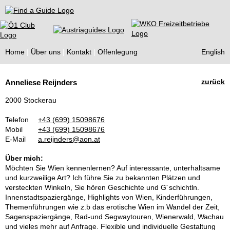
Find a Guide
Home
Über uns
Kontakt
Offenlegung
English
Tourist
zurück
Anneliese Reijnders
Guides
2000 Stockerau
Telefon
+43 (699) 15098676
Mobil
+43 (699) 15098676
E-Mail
a.reijnders@aon.at
Über mich:
Möchten Sie Wien kennenlernen? Auf interessante, unterhaltsame
und kurzweilige Art? Ich führe Sie zu bekannten Plätzen und
versteckten Winkeln, Sie hören Geschichte und G´schichtln.
Innenstadtspaziergänge, Highlights von Wien, Kinderführungen,
Themenführungen wie z.b das erotische Wien im Wandel der Zeit,
Sagenspaziergänge, Rad-und Segwaytouren, Wienerwald, Wachau
und vieles mehr auf Anfrage. Flexible und individuelle Gestaltung