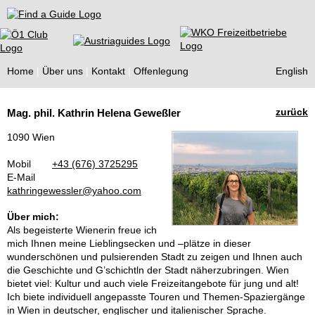
Find a Guide
Home
Über uns
Kontakt
Offenlegung
English
Tourist
zurück
Mag. phil. Kathrin Helena Geweßler
Guides
1090 Wien
Mobil
+43 (676) 3725295
E-Mail
kathringewessler@yahoo.com
Über mich:
Als begeisterte Wienerin freue ich
mich Ihnen meine Lieblingsecken und –plätze in dieser
wunderschönen und pulsierenden Stadt zu zeigen und Ihnen auch
die Geschichte und G’schichtln der Stadt näherzubringen. Wien
bietet viel: Kultur und auch viele Freizeitangebote für jung und alt!
Ich biete individuell angepasste Touren und Themen-Spaziergänge
in Wien in deutscher, englischer und italienischer Sprache.