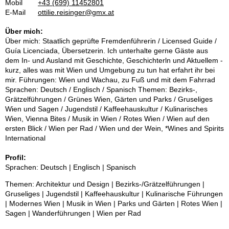
Mobil
+43 (699) 11452801
E-Mail
ottilie.reisinger@gmx.at
Über mich:
Über mich: Staatlich geprüfte Fremdenführerin / Licensed Guide /
Guía Licenciada, Übersetzerin. Ich unterhalte gerne Gäste aus
dem In- und Ausland mit Geschichte, Geschichterln und Aktuellem -
kurz, alles was mit Wien und Umgebung zu tun hat erfahrt ihr bei
mir. Führungen: Wien und Wachau, zu Fuß und mit dem Fahrrad
Sprachen: Deutsch / Englisch / Spanisch Themen: Bezirks-,
Grätzelführungen / Grünes Wien, Gärten und Parks / Gruseliges
Wien und Sagen / Jugendstil / Kaffeehauskultur / Kulinarisches
Wien, Vienna Bites / Musik in Wien / Rotes Wien / Wien auf den
ersten Blick / Wien per Rad / Wien und der Wein, *Wines and Spirits
International
Profil:
Sprachen: Deutsch | Englisch | Spanisch
Themen: Architektur und Design | Bezirks-/Grätzelführungen |
Gruseliges | Jugendstil | Kaffeehauskultur | Kulinarische Führungen
| Modernes Wien | Musik in Wien | Parks und Gärten | Rotes Wien |
Sagen | Wanderführungen | Wien per Rad