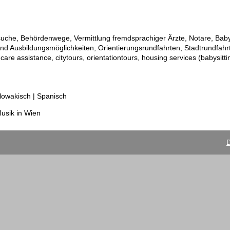
uche, Behördenwege, Vermittlung fremdsprachiger Ärzte, Notare, Babys
nd Ausbildungsmöglichkeiten, Orientierungsrundfahrten, Stadtrundfah
are assistance, citytours, orientationtours, housing services (babysittin
Slowakisch | Spanisch
Musik in Wien
D