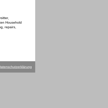
itter,
rten Household
g, repairs,
atenschutzerklärung