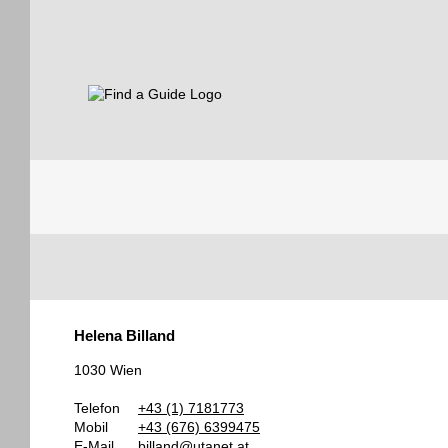
Find a Guide
Tourist
Helena Billand
Guides
1030 Wien
Telefon
+43 (1) 7181773
Mobil
+43 (676) 6399475
E-Mail
billand@utanet.at