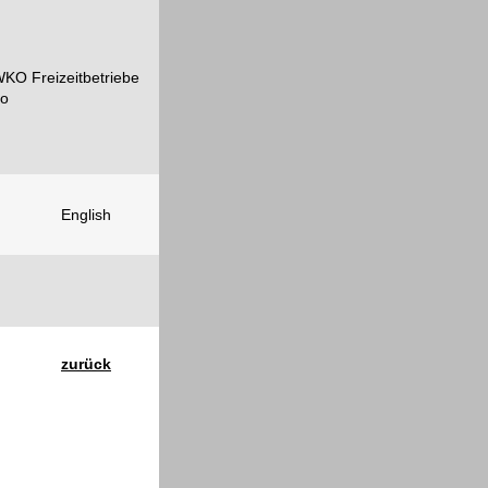
English
zurück