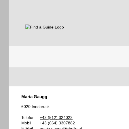
Find a Guide
Tourist
Maria Gaugg
Guides
6020 Innsbruck
Telefon
+43 (512) 324022
Mobil
+43 (664) 3307882
E-Mail
maria.gaugg@chello.at