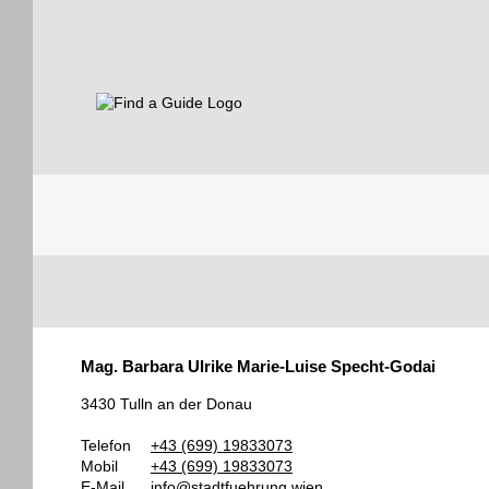
Find a Guide
Tourist
Mag. Barbara Ulrike Marie-Luise Specht-Godai
Guides
3430 Tulln an der Donau
Telefon
+43 (699) 19833073
Mobil
+43 (699) 19833073
E-Mail
info@stadtfuehrung.wien