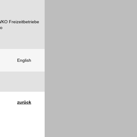
English
zurück