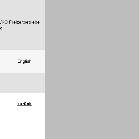
English
zurück