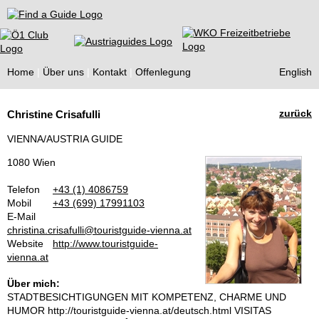
Find a Guide
Home
Über uns
Kontakt
Offenlegung
English
Tourist
zurück
Christine Crisafulli
Guides
VIENNA/AUSTRIA GUIDE
1080 Wien
Telefon
+43 (1) 4086759
Mobil
+43 (699) 17991103
E-Mail
christina.crisafulli@touristguide-vienna.at
Website
http://www.touristguide-
vienna.at
Über mich:
STADTBESICHTIGUNGEN MIT KOMPETENZ, CHARME UND
HUMOR http://touristguide-vienna.at/deutsch.html VISITAS