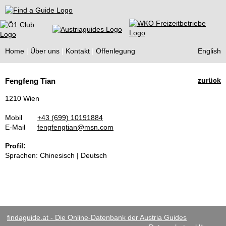
Find a Guide
Home
Über uns
Kontakt
Offenlegung
English
Tourist
zurück
Fengfeng Tian
Guides
1210 Wien
Mobil
+43 (699) 10191884
E-Mail
fengfengtian@msn.com
Profil:
Sprachen: Chinesisch | Deutsch
findaguide.at - Die Online-Datenbank der Austria Guides