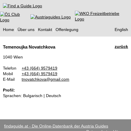
Find a Guide
Home
Über uns
Kontakt
Offenlegung
English
Tourist
zurück
Temenoujka Novatchkova
Guides
1040 Wien
Telefon
+43 (664) 9579419
Mobil
+43 (664) 9579419
E-Mail
tnovatchkova@gmail.com
Profil:
Sprachen: Bulgarisch | Deutsch
findaguide.at - Die Online-Datenbank der Austria Guides