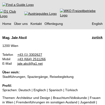
Find a Guide
Home
Über uns
Kontakt
Offenlegung
English
Tourist
zurück
Mag. Jale Akcil
Guides
1200 Wien
Telefon
+43 (1) 3302627
Mobil
+43 (664) 2511266
E-Mail
jale.akcil@a1.net
Über mich:
Stadtführungen, Spaziergänge, Reisebegleitung
Profil:
Sprachen: Deutsch | Englisch | Spanisch | Türkisch
Themen: Architektur und Design | Brauchtum/Volkskunde | Frauen
in Wien | Fremdenführungen im sonstigen Ausland | Jugendstil |