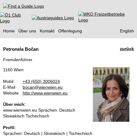
Find a Guide
Home
Über uns
Kontakt
Offenlegung
English
Tourist
zurück
Petronela Bočan
Guides
Fremdenführer
1160 Wien
Mobil
+43 (650) 3006024
E-Mail
bocan@wienwien.eu
Website
http://www.wienwien.eu
Über mich:
www.wienwien.eu Sprachen: Deutsch
Slowakisch Tschechisch
Profil:
Sprachen: Deutsch | Slowakisch | Tschechisch