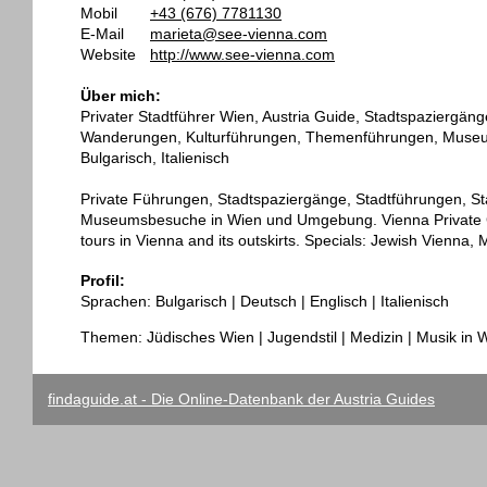
Mobil
+43 (676) 7781130
E-Mail
marieta@see-vienna.com
Website
http://www.see-vienna.com
Über mich:
Privater Stadtführer Wien, Austria Guide, Stadtspaziergän
Wanderungen, Kulturführungen, Themenführungen, Museu
Bulgarisch, Italienisch
Private Führungen, Stadtspaziergänge, Stadtführungen, 
Museumsbesuche in Wien und Umgebung. Vienna Private Guide
tours in Vienna and its outskirts. Specials: Jewish Vienna
Profil:
Sprachen: Bulgarisch | Deutsch | Englisch | Italienisch
Themen: Jüdisches Wien | Jugendstil | Medizin | Musik in
findaguide.at - Die Online-Datenbank der Austria Guides