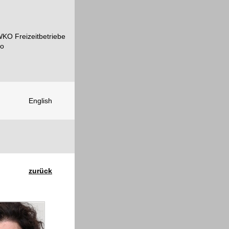
English
zurück