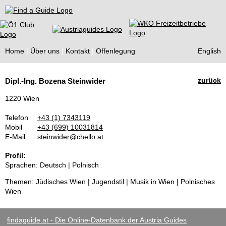
Find a Guide
Home
Über uns
Kontakt
Offenlegung
English
Tourist
zurück
Dipl.-Ing. Bozena Steinwider
Guides
1220 Wien
Telefon
+43 (1) 7343119
Mobil
+43 (699) 10031814
E-Mail
steinwider@chello.at
Profil:
Sprachen: Deutsch | Polnisch
Themen: Jüdisches Wien | Jugendstil | Musik in Wien | Polnisches
Wien
findaguide.at - Die Online-Datenbank der Austria Guides