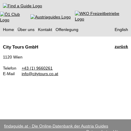
Find a Guide
Home
Über uns
Kontakt
Offenlegung
English
Tourist
zurück
City Tours GmbH
Guides
1120 Wien
Telefon
+43 (1) 9660261
E-Mail
info@citytours.co.at
findaguide.at - Die Online-Datenbank der Austria Guides