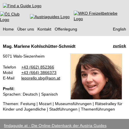
Find a Guide
Home
Über uns
Kontakt
Offenlegung
English
Tourist
zurück
Mag. Marlene Kohlschütter-Schmidt
Guides
5071 Wals-Siezenheim
Telefon
+43 (662) 852366
Mobil
+43 (664) 3866373
E-Mail
leporello.sbg@aon.at
Profil:
Sprachen: Deutsch | Spanisch
Themen: Festung | Mozart | Museumsführungen | Rätselralley für
Kinder und Jugendliche | Stadtführungen | Themenführungen
findaguide.at - Die Online-Datenbank der Austria Guides