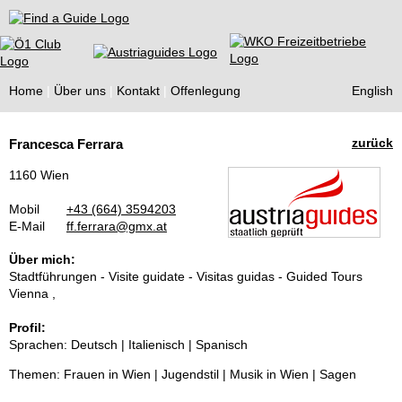
Find a Guide
Home
Über uns
Kontakt
Offenlegung
English
Tourist
zurück
Francesca Ferrara
Guides
1160 Wien
Mobil
+43 (664) 3594203
E-Mail
ff.ferrara@gmx.at
Über mich:
Stadtführungen - Visite guidate - Visitas guidas - Guided Tours
Vienna ,
Profil:
Sprachen: Deutsch | Italienisch | Spanisch
Themen: Frauen in Wien | Jugendstil | Musik in Wien | Sagen