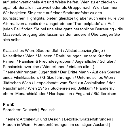
auf unkonventionelle Art und Weise helfen, Wien zu entdecken -
egal, ob Sie allein, zu zweit oder als Gruppe nach Wien kommen.
Wir begleiten Sie gerne auf einer Stadtrundfahrt zu den
touristischen Highlights, bieten gleichzeitig aber auch eine Fülle von
Alternativen abseits der ausgetretenen 'Trampelpfade' an. Auf
jeden Fall finden Sie bei uns eine ganz persönliche Betreuung - die
Massenabfertigung überlassen wir den anderen! Überzeugen Sie
sich selbst.
Klassisches Wien: Stadtrundfahrt / Altstadtspaziergänge /
Kaiserliches Wien / Museen / Radführungen. unsere Kunden:
Firmen / Familien & Freundesgruppen / Jugendliche / Schüler /
Pensionistenvereine / WienerInnen / einfach alle :-)
Themenführungen: Jugendstil / Der Dritte Mann - Auf den Spuren
eines Filmklassikers / Grätzelführungen / Unterirdisches Wien /
Jüdisches Wien / Leopoldstadt: vom Stetl zur Assimilation / der
Naschmarkt / Wien 1945 / Studienreisen: Baltikum / Flandern /
ehem. Monarchieländer / Nordspanien / England / Städtereisen
Profil:
Sprachen: Deutsch | Englisch
Themen: Architektur und Design | Bezirks-/Grätzelführungen |
Frauen in Wien | Fremdenführungen im sonstigen Ausland |