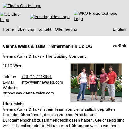
Find a Guide
Home
Über uns
Kontakt
Offenlegung
English
Tourist
zurück
Vienna Walks & Talks Timmermann & Co OG
Guides
Vienna Walks & Talks - The Guiding Company
1010 Wien
Telefon
+43 (1) 7748901
E-Mail
info@viennawalks.com
Website
http://www.viennawalks.com
Über mich:
Vienna Walks & Talks ist ein Team von vier staatlich geprüften
Fremdenführer/innen, die sich zu einer Arbeits- und
Bürogemeinschaft zusammengeschlossen haben. Gleichzeitig sind
wir ein Familienbetrieb. Mit unseren Führungen wollen wir Ihnen