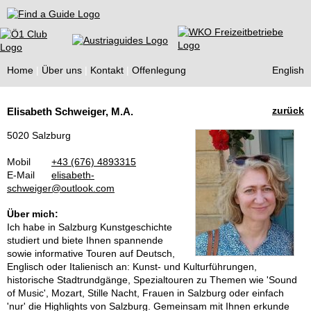
Find a Guide
Home
Über uns
Kontakt
Offenlegung
English
Tourist
zurück
Elisabeth Schweiger, M.A.
Guides
5020 Salzburg
Mobil
+43 (676) 4893315
E-Mail
elisabeth-
schweiger@outlook.com
Über mich:
Ich habe in Salzburg Kunstgeschichte
studiert und biete Ihnen spannende
sowie informative Touren auf Deutsch,
Englisch oder Italienisch an: Kunst- und Kulturführungen,
historische Stadtrundgänge, Spezialtouren zu Themen wie 'Sound
of Music', Mozart, Stille Nacht, Frauen in Salzburg oder einfach
'nur' die Highlights von Salzburg. Gemeinsam mit Ihnen erkunde