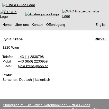
Find a Guide
Home
Über uns
Kontakt
Offenlegung
English
Tourist
zurück
Lydia Krebs
Guides
1220 Wien
Telefon
+43 (1) 2838798
Mobil
+43 (650) 2230959
E-Mail
lydia.krebs@aon.at
Profil:
Sprachen: Deutsch | Italienisch
findaguide.at - Die Online-Datenbank der Austria Guides