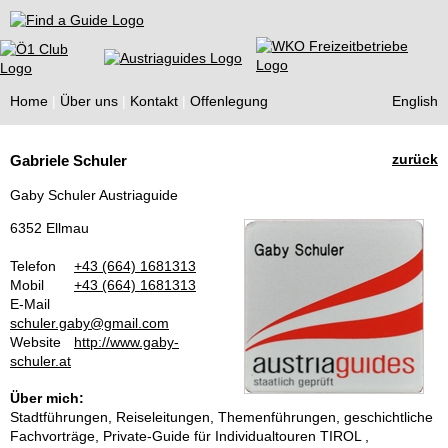
Find a Guide
Home
Über uns
Kontakt
Offenlegung
English
Tourist
zurück
Gabriele Schuler
Guides
Gaby Schuler Austriaguide
6352 Ellmau
Telefon
+43 (664) 1681313
Mobil
+43 (664) 1681313
E-Mail
schuler.gaby@gmail.com
Website
http://www.gaby-
schuler.at
Über mich:
Stadtführungen, Reiseleitungen, Themenführungen, geschichtliche
Fachvorträge, Private-Guide für Individualtouren TIROL ,