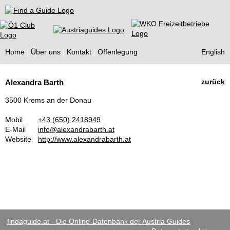
Find a Guide
Home
Über uns
Kontakt
Offenlegung
English
Tourist
zurück
Alexandra Barth
Guides
3500 Krems an der Donau
Mobil
+43 (650) 2418949
E-Mail
info@alexandrabarth.at
Website
http://www.alexandrabarth.at
findaguide.at - Die Online-Datenbank der Austria Guides