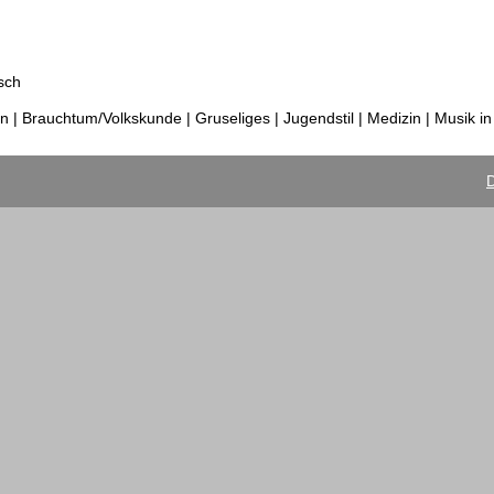
sch
 | Brauchtum/Volkskunde | Gruseliges | Jugendstil | Medizin | Musik i
D