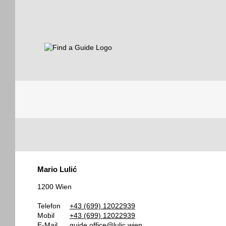
Find a Guide
Tourist
Mario Lulić
Guides
1200 Wien
Telefon
+43 (699) 12022939
Mobil
+43 (699) 12022939
E-Mail
guide.office@lulic.wien