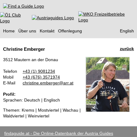
Find a Guide
Home
Über uns
Kontakt
Offenlegung
English
Tourist
zurück
Christine Emberger
Guides
3512 Mautern an der Donau
Telefon
+43 (1) 9081234
Mobil
+43 (676) 3571974
E-Mail
christine.emberger@arr.at
Profil:
Sprachen: Deutsch | Englisch
Themen: Krems | Mostviertel | Wachau |
Waldviertel | Weinviertel
findaguide.at - Die Online-Datenbank der Austria Guides