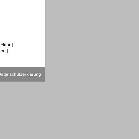
ektur |
men |
atenschutzerklärung