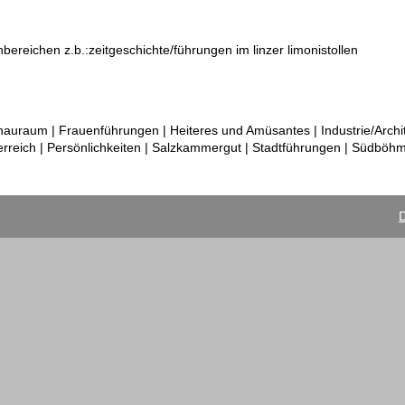
ereichen z.b.:zeitgeschichte/führungen im linzer limonistollen
uraum | Frauenführungen | Heiteres und Amüsantes | Industrie/Archit
terreich | Persönlichkeiten | Salzkammergut | Stadtführungen | Südböh
D