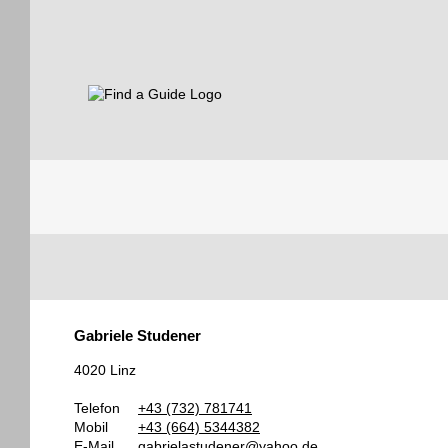
Find a Guide
Tourist
Gabriele Studener
Guides
4020 Linz
Telefon
+43 (732) 781741
Mobil
+43 (664) 5344382
E-Mail
gabrielastudener@yahoo.de