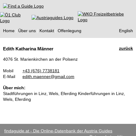
Find a Guide
Home
Über uns
Kontakt
Offenlegung
English
Tourist
zurück
Edith Katharina Männer
Guides
4076 St. Marienkirchen an der Polsenz
Mobil
+43 (676) 7738181
E-Mail
edith.maenner@gmail.com
Über mich:
Stadtführungen in Linz, Wels, Eferding Kinderführungen in Linz,
Wels, Eferding
findaguide.at - Die Online-Datenbank der Austria Guides