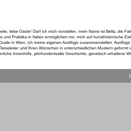
te, liebe Gäste! Darf ich mich vorstellen, mein Name ist Bella, die Faku
 und Praktika in Italien ermöglichen mir, mich auf kunsthistorische Ex
 Guide in Wien, ich meine eigenen Ausflüge zusammenstellen. Ausflüge 
h Reiseleiter und Ihren Wünschen in unterschiedlichen Mustern geformt w
erliche Innenhöfe, jahrhundertealte Geschichte, genetisch erhaltene W
D