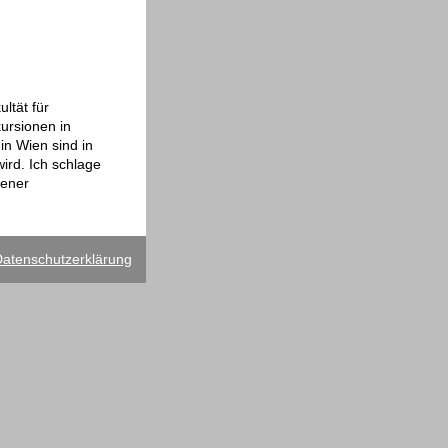
ltät für
kursionen in
in Wien sind in
ird. Ich schlage
iener
atenschutzerklärung