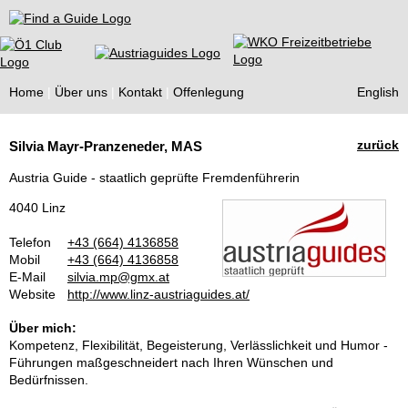
Find a Guide
Home
Über uns
Kontakt
Offenlegung
English
Tourist
zurück
Silvia Mayr-Pranzeneder, MAS
Guides
Austria Guide - staatlich geprüfte Fremdenführerin
4040 Linz
Telefon
+43 (664) 4136858
Mobil
+43 (664) 4136858
E-Mail
silvia.mp@gmx.at
Website
http://www.linz-austriaguides.at/
Über mich:
Kompetenz, Flexibilität, Begeisterung, Verlässlichkeit und Humor -
Führungen maßgeschneidert nach Ihren Wünschen und
Bedürfnissen.