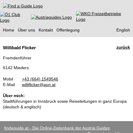
Find a Guide
Home
Über uns
Kontakt
Offenlegung
English
Tourist
zurück
Willibald Flicker
Guides
Fremdenführer
6142 Mieders
Mobil
+43 (664) 1549546
E-Mail
williflicker@aon.at
Über mich:
Stadtführungen in Innsbruck sowie Reiseleitungen in ganz Europa
(deutsch & englisch)
findaguide.at - Die Online-Datenbank der Austria Guides