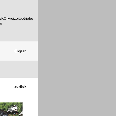
English
zurück