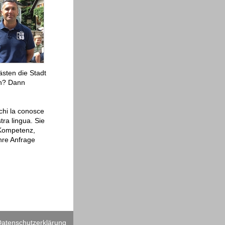
ästen die Stadt
en? Dann
 chi la conosce
tra lingua. Sie
 Kompetenz,
hre Anfrage
atenschutzerklärung