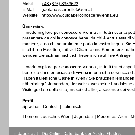
Mobil
+43 (676) 3353622
E-Mail
gaetano.scarpello@aon.at
Website
http://www.guidaperconoscerevienna.eu
Über mich:
Il modo migliore per conoscere Vienna , in tutti i suoi aspett
presentare da chi la conosce bene, da chi è entusiasta di viv
maniere, e da chi naturalmente parla la vostra lingua. Sie
in all ihren Facetten, mit viel Charme und Kompetenz, nä
wenden Sie sich an mich, ich freue mich auf Ihre Anfrage
Il modo migliore per conoscere Vienna , in tutti i suoi aspet
bene, da chi è entusiasta di viverci in una città così ricca 
Haben italienische Gäste in Wien? Sie brauchen jemanden, 
näherbringt? Jemanden, der weiss, was seine Landsleute a
Visite guidate della città, musei ed altro, a secondo dei vostri 
Profil:
Sprachen: Deutsch | Italienisch
Themen: Jüdisches Wien | Jugendstil | Modernes Wien | Mu
findaguide.at - Die Online-Datenbank der Austria Guides