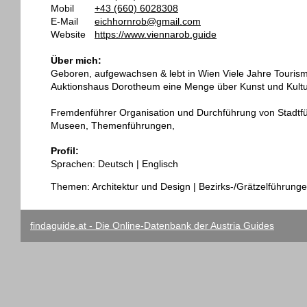
Mobil
+43 (660) 6028308
E-Mail
eichhornrob@gmail.com
Website
https://www.viennarob.guide
Über mich:
Geboren, aufgewachsen & lebt in Wien Viele Jahre Touris
Auktionshaus Dorotheum eine Menge über Kunst und Kultur
Fremdenführer Organisation und Durchführung von Stadtfü
Museen, Themenführungen,
Profil:
Sprachen: Deutsch | Englisch
Themen: Architektur und Design | Bezirks-/Grätzelführunge
findaguide.at - Die Online-Datenbank der Austria Guides