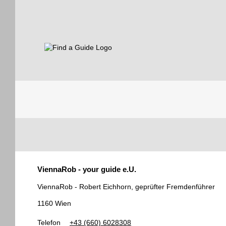
Find a Guide
Tourist
ViennaRob - your guide e.U.
Guides
ViennaRob - Robert Eichhorn, geprüfter Fremdenführer
1160 Wien
Telefon
+43 (660) 6028308