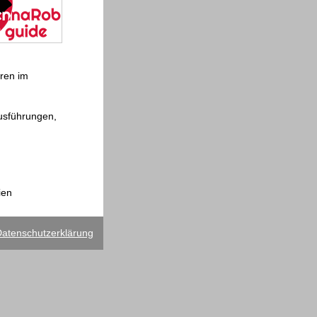
ren im
usführungen,
ien
atenschutzerklärung