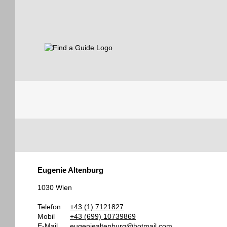
Find a Guide
Tourist
Eugenie Altenburg
Guides
1030 Wien
Telefon
+43 (1) 7121827
Mobil
+43 (699) 10739869
E-Mail
eugeniealtenburg@hotmail.com