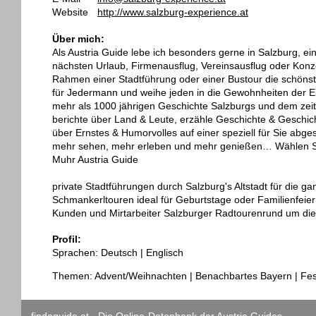
Website
http://www.salzburg-experience.at
Über mich:
Als Austria Guide lebe ich besonders gerne in Salzburg, ein
nächsten Urlaub, Firmenausflug, Vereinsausflug oder Konze
Rahmen einer Stadtführung oder einer Bustour die schönst
für Jedermann und weihe jeden in die Gewohnheiten der Ei
mehr als 1000 jährigen Geschichte Salzburgs und dem zei
berichte über Land & Leute, erzähle Geschichte & Geschicht
über Ernstes & Humorvolles auf einer speziell für Sie a
mehr sehen, mehr erleben und mehr genießen… Wählen Sie 
Muhr Austria Guide
private Stadtführungen durch Salzburg's Altstadt für die g
Schmankerltouren ideal für Geburtstage oder Familienfeie
Kunden und Mirtarbeiter Salzburger Radtourenrund um die A
Profil:
Sprachen: Deutsch | Englisch
Themen: Advent/Weihnachten | Benachbartes Bayern | Fes