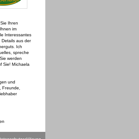
 Sie Ihren
 Ihnen im
le Interessantes
 Details aus der
erguts. Ich
uelles, spreche
 Sie werden
 Sie! Michaela
ngen und
, Freunde,
liebhaber
gen