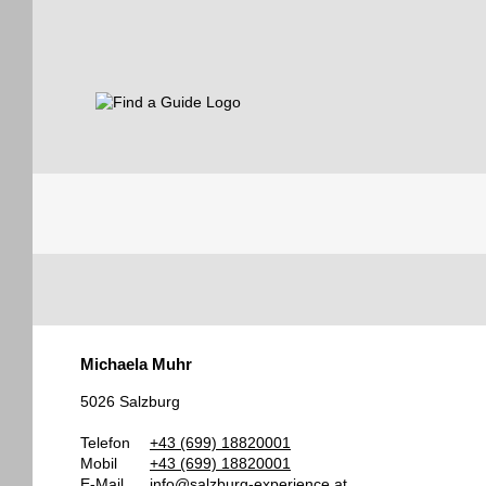
Find a Guide
Tourist
Michaela Muhr
Guides
5026 Salzburg
Telefon
+43 (699) 18820001
Mobil
+43 (699) 18820001
E-Mail
info@salzburg-experience.at