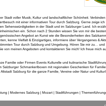
er Stadt voller Musik, Kultur und landschaftlicher Schönheit. Verbinden
rtbesuch mit einer informativen Tour durch Salzburg. Gerne zeige ich
en Sehenswürdigkeiten in der Stadt und im Salzburger Land. Ich erzäh
nheimischen ein. Schon nach 2 Stunden wissen Sie von mir die besten
tgenössischen Angebot an Kunst wie die Besonderheiten des Salzkamm
en, kenne Vielfalt & Einzigartiges, informiere über Vergangenes & Akt
bgestimmten Tour durch Salzburg und Umgebung. Hören Sie mir zu… und
von meinen Angeboten und kontaktieren Sie mich! Ich freue mich auf
anze Familie oder Firmen Events Kulturelle und kulinarische Stadtführu
rn Salzburger Schmankerlboxen mit regionalen Geschenken für Familie
ltstadt Salzburg für die ganze Familie, Vereine oder Natur und Kultur
tung | Modernes Salzburg | Mozart | Stadtführungen | Themenführun