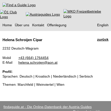
Find a Guide
Home
Über uns
Kontakt
Offenlegung
English
Tourist
zurück
Helena Schroijen Cipar
Guides
2232 Deutsch-Wagram
Mobil
+43 (664) 1764454
E-Mail
helena.schroijen@aon.at
Profil:
Sprachen: Deutsch | Kroatisch | Niederländisch | Serbisch
Themen: Marchfeld | Weinviertel | Wien
findaguide.at - Die Online-Datenbank der Austria Guides