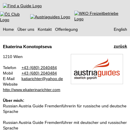
Find a Guide
Home
Über uns
Kontakt
Offenlegung
English
Tourist
zurück
Ekaterina Konotoptseva
Guides
1210 Wien
Telefon
+43 (680) 2040484
Mobil
+43 (680) 2040484
E-Mail
katiarichter@yahoo.de
Website
http://www.ekaterinarichter.com
Über mich:
Russian Austria Guide Fremdenführerin für russische und deutsche
Sprache
Russian Austria Guide Fremdenführer mit deutscher und russischer
Sprache