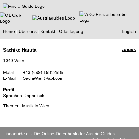
Find a Guide
Home
Über uns
Kontakt
Offenlegung
English
Tourist
zurück
Sachiko Haruta
Guides
1040 Wien
Mobil
+43 (699) 15812585
E-Mail
SachiWien@aol.com
Profil:
Sprachen: Japanisch
Themen: Musik in Wien
findaguide.at - Die Online-Datenbank der Austria Guides