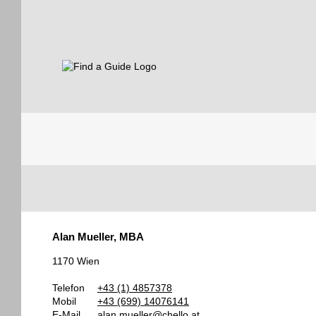
Find a Guide
Tourist
Alan Mueller, MBA
Guides
1170 Wien
Telefon
+43 (1) 4857378
Mobil
+43 (699) 14076141
E-Mail
alan.mueller@chello.at