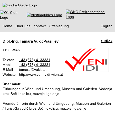
Find a Guide
Home
Über uns
Kontakt
Offenlegung
English
Tourist
zurück
Dipl.-Ing. Tamara Vukić-Vasiljev
Guides
1190 Wien
Telefon
+43 (676) 4133331
Mobil
+43 (676) 4133331
E-Mail
tamara@vukic.at
Website
http://www.veni-vidi-wien.at
Über mich:
Führungen in Wien und Umgebung, Museen und Galerien. Vođenja
kroz Beč i okolicu, muzeje i galerije
Fremdeführerin durch Wien und Umgebung, Museen und Galerien
/ Turistički vodič broz Beč i okolicu, muzeje i galerije