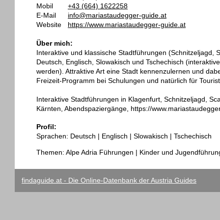
Mobil
+43 (664) 1622258
E-Mail
info@mariastaudegger-guide.at
Website
https://www.mariastaudegger-guide.at
Über mich:
Interaktive und klassische Stadtführungen (Schnitzeljagd, 
Deutsch, Englisch, Slowakisch und Tschechisch (interakti
werden). Attraktive Art eine Stadt kennenzulernen und dabe
Freizeit-Programm bei Schulungen und natürlich für Touris
Interaktive Stadtführungen in Klagenfurt, Schnitzeljagd, Sc
Kärnten, Abendspaziergänge, https://www.mariastaudegge
Profil:
Sprachen: Deutsch | Englisch | Slowakisch | Tschechisch
Themen: Alpe Adria Führungen | Kinder und Jugendführung
findaguide.at - Die Online-Datenbank der Austria Guides