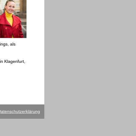
ings, als
in Klagenfurt,
atenschutzerklärung