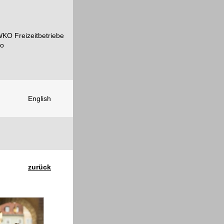
English
zurück