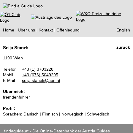
Find a Guide
Home
Über uns
Kontakt
Offenlegung
English
Tourist
zurück
Seija Stanek
Guides
1190 Wien
Telefon
+43 (1) 3703228
Mobil
+43 (676) 5049295
E-Mail
seija.stanek@aon.at
Über mich:
fremdenführer
Profil:
Sprachen: Dänisch | Finnisch | Norwegisch | Schwedisch
findaguide.at - Die Online-Datenbank der Austria Guides