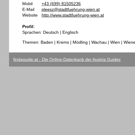
Mobil
+43 (699) 81505236
E-Mail
pleesz@stadtfuehrung-wien.at
Website
http://www.stadtfuehrung-wien.at
Profil:
Sprachen: Deutsch | Englisch
Themen: Baden | Krems | Mödling | Wachau | Wien | Wien
findaguide.at - Die Online-Datenbank der Austria Guides