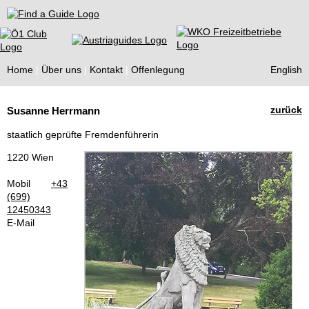
Find a Guide
Home
Über uns
Kontakt
Offenlegung
English
Tourist
zurück
Susanne Herrmann
Guides
staatlich geprüfte Fremdenführerin
1220 Wien
Mobil
+43
(699)
12450343
E-Mail